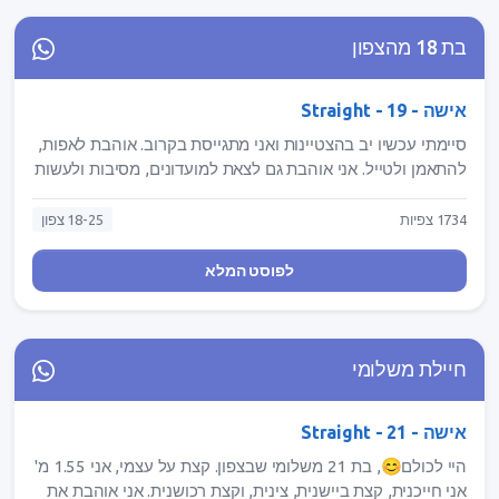
בת 18 מהצפון
אישה - Straight - 19
סיימתי עכשיו יב בהצטיינות ואני מתגייסת בקרוב. אוהבת לאפות,
להתאמן ולטייל. אני אוהבת גם לצאת למועדונים, מסיבות ולעשות
מלאאא כיף. קיצר תכתבו לי ועדיף מפרופיל אמיתי ravaka.11
1734 צפיות
18-25 צפון
לפוסט המלא
חיילת משלומי
אישה - Straight - 21
⁣היי לכולם😊, בת 21 משלומי שבצפון. קצת על עצמי, אני 1.55 מ'
אני חייכנית, קצת ביישנית, צינית, וקצת רכושנית. אני אוהבת את