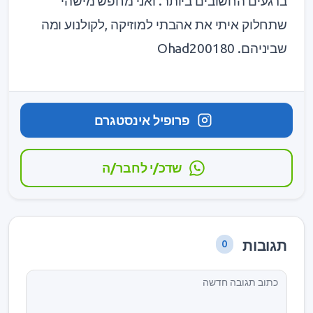
ברגעים החשובים ביותר. ואני מחפש מישהי
שתחלוק איתי את אהבתי למוזיקה ,לקולנוע ומה
שביניהם. Ohad200180
פרופיל אינסטגרם
שדכ/י לחבר/ה
תגובות
0