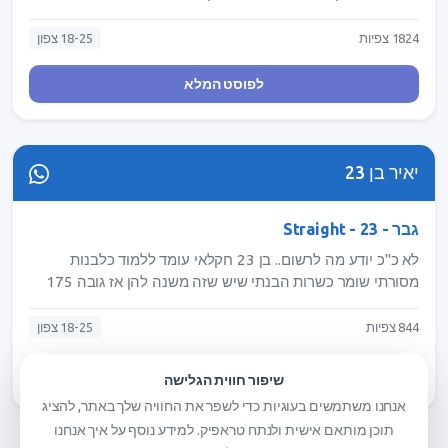
השקט שלי.אני חיילת ומשתחררת באפריל. מאוד חשוב לי כבוד
הדדי בסיסי, נאמנות וכנות. מחפשת מישהו שאפשר לעשות איתו
1824 צפיות
18-25 צפון
שיחות ארוכות ועמוקות, לטייל או סתם להתכרבל ביחד ולראות
NETFLIX. חשוב לי שיהיה אדם סבלני, חם, יציב, שיבין את
לפוסט המלא
הצרכים שלי ויכבד אותם. אשמח להכיר☺ shiri_avilea@
יאיר בן 23
גבר - Straight - 23
לא כ"כ יודע מה לרשום.. בן 23 חקלאי עומד ללמוד כלבנות
מסורתי שומר כשרות הבנתי שיש שזה משנה להן אז גובה 175
מחפש קשר רציני אם את בעניין תשלחי הודעה ונראה לאן יתקדם
844 צפיות
18-25 צפון
לפוסט המלא
שיפור חווית הגלישה
אנחנו משתמשים בעוגיות כדי לשפר את החוויה שלך באתר, להציג
תוכן מותאם אישית ולנתח טראפיק. למידע נוסף על איך אנחנו