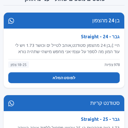
בן 24 מהצפון
גבר - Straight - 24
היי :),בן 24 מהצפון סטודנט,אוהב לטייל ים וכושר 1.73 ויש לי
עוד המון מה לספר על עצמי אני מחפש מישהי שתהיה נורא
החלטית,דומיננטית כזו שיודעת מה היא רוצה מעצמה ארחיב
יותר בפרטי,אם מדבר אלייך מוזמנת לשלוח הודעה
978 צפיות
18-25 צפון
לפוסט המלא
סטודנט קריות
גבר - Straight - 25
⁣1.73⁣ רווק מהקריות בן 25 עכשיו מתחיל ללמוד אוהב בעיקר