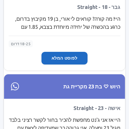
גבר - Straight - 18
היי! מה קורה? קוראים לי אורי, בן 19 מקיבוץ בדרום,
כרגע בהכשרה של יחידה מיוחדת בצבא, 1.85 עם
עיניים ירוקות, בכושר שיא ועם מבנה גוף שתואם לכך
ככה שאם את אוהבת ידיים גדולות או קוביות בבטן את
18-25 דרום
יכולה להיות רגועה😉. אוהב לטייל בארץ, להיות בחוץ,
לפוסט המלא
לגלוש, לצלול וכמובן גם סתם להתכרבל בשמיכה🤭.
מחפש מישהי בוגרת, מצחיקה ואינטיליגנטית, אחת
שאוהבת לטייל ולבלות. מישהי שמסתכלת על החיים
בצורה חיובית, בת 19-20 עם תחומי עניין דומים לשלי
היוש ♡ בת 23 מקריית גת
והכי חשוב אחת עם ראש על הכתפיים. מבחינה
חיצונית מחפש מישהי שנראת טוב, אחת שמעריכה את
עצמה ואת הסביבה שלה. חשוב לי מישהי שלא גרה
אישה - Straight - 23
מאוד רחוק ממני אבל פתוח להכל🤷 אז אם קרצתי לך
היי אז אני ג'נט מחפשת להכיר בחור לקשר רציני בלבד
ומעוניינת להכיר, אל תתביישי לשלוח הודעה!😊
מגיל 23 ומעלה, אני גבוהה כך שמעדיפה לצאת עם