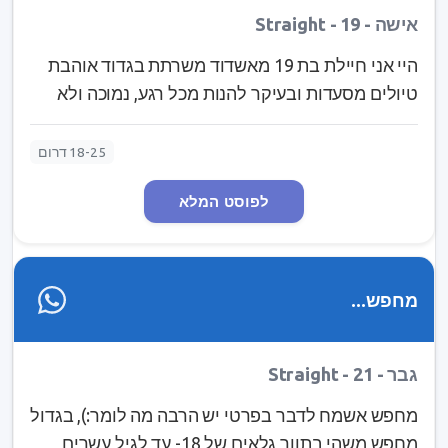
אישה - Straight - 19
היי אני חיילת בת 19 מאשדוד משרתת בגדוד אוהבת
טיולים מסעדות ובעיקר להנות מכל רגע, נמוכה ולא
רזונת, מצחיקה, ספונטנית וזורמת מחפשת מישהו
שיהיה החבר הכי טוב שלי ושאוכל לדבר ולצחוק איתו
18-25 דרום
על הכל
לפוסט המלא
מחפש...
גבר - Straight - 21
מחפש אשמח לדבר בפרטי יש הרבה מה לומר:), בגדול
מחפש משהי בתווך גלאים של 18- עד לגיל עשרים