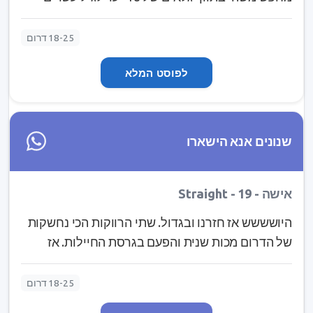
שניים, סה"כ על עצמי בחור גבוהה וחתיך ויש עוד
הרבה תכונות אופי שאין לאף אחד, הייתי ממליץ לקפוץ
18-25 דרום
על המציאה.....
לפוסט המלא
שנונים אנא הישארו
אישה - Straight - 19
היושששש אז חזרנו ובגדול. שתי הרווקות הכי נחשקות
של הדרום מכות שנית והפעם בגרסת החיילות. אז
תכינו משפטי פתיחה טובים ופופקורן כי הולכת להיות
הצגה של העליון.
18-25 דרום