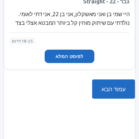
גבר - Straight - 22
היי שמי בן ואני מאשקלון, אני בן 22, אני דתי לאומי.
נולדתי עם שיתוק מוחין קל ביותר המבטא אצלי בצד
ימין, כלומר קצת קשה לי לעשות דברים עם יד ימין אבל
אני נעזר בה ביום יום כיד עזר, בעין ימין אני רואה פחות
18-25 דרום
טוב מעין שמאל וברגל ימין יש לי טיפה צליעה, אם זאת
לפוסט המלא
אני עצמאי לגמרי הולך והכל, אני מחפש מישהי שתדע
להעריך אותי לפי האופי שלי ולא לפי המראה החיצוני,
משהי שאוכל להיות אוזן קשבת בשבילה ולייעץ לה
כשתצטרך, אם את חושבת שנתאים אשמח שתצרי
עמוד הבא
קשר ונכיר.