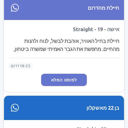
חיילת מהדרום
אישה - Straight - 19
חיילת בחיל האוויר, אוהבת לבשל, לנוח ולהנות
מהחיים. מחפשת את הגבר האמיתי שמשרה ביטחון,
יודע מה הוא רוצה מעצמו, יודע לרגש. מישהו שיבוא
לבוש יפה עם ורד ביד ויאסוף אותי מהבית למקום יפה
18-25 דרום
לשבת שהוא הכין לנו, שידע לרגש ולהקסים אותי. אם
לפוסט המלא
אתה חושב שזה אתה איפשהו שם, אני אשמח להכיר:
ravaka510
בן 22 מאשקלון