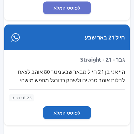
לשלוח לי הודעה את מוזמנת 😝. מנסה למצוא מישהו
לפוסט המלא
שאוהב ילדים ואובססיבי לים כמוני 🌊. מישהו עם
כבוד, נאמנות ובעיקר חוש הומור (כחול ושחור) שיהיה
כיף לצבור איתו חוויות ביחד ♥️✨. להתכרבל מול
נטפליקס או לצאת לטייל ביחד. מאמינה בתקשורת
חייל 21 באר שבע
ולהתפתח ביחד פחות לריב על שטויות. מחכה להודעה
ממך 🦋IG - ravaka241202
גבר - Straight - 21
היי אני בן 21 חייל מבאר שבע מטר 80 אוהב לצאת
לבלות אוהב סרטים ולשחק כדורגל מחפש מישהי
שאוהבת לצאת לצחוק ולהנות מהחיים לקשר רציני
שלחי הודעה ravak3737
18-25 דרום
לפוסט המלא