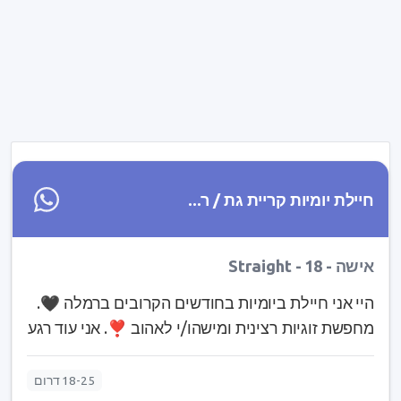
חיילת יומיות קריית גת / ר...
אישה - Straight - 18
היי אני חיילת ביומיות בחודשים הקרובים ברמלה 🖤.
מחפשת זוגיות רצינית ומישהו/י לאהוב ❣️. אני עוד רגע
בת 19, מתולתלת, גבוהה, מלאה עם עיניים חומות.
חוקרת את הזהות המינית שלי אז אם מישהי רוצה
18-25 דרום