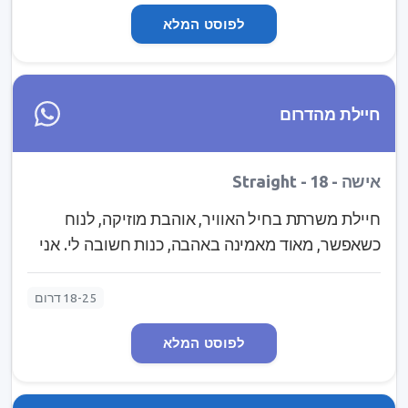
omree_fta_ezra@
לפוסט המלא
חיילת מהדרום
אישה - Straight - 18
חיילת משרתת בחיל האוויר, אוהבת מוזיקה, לנוח
כשאפשר, מאוד מאמינה באהבה, כנות חשובה לי. אני
אישה חזקה שמחפשת זוגיות עם גבר חזק שיהיה שם
בשבילי ואני בשבילו, גבר שגם אם רבים בלילה יחבק
18-25 דרום
אותי, מישהו שאפשר להנות איתו, שירצה לשבת ופשוט
לפוסט המלא
לדבר על החיים מול הים עם בקבוק יין, להנות ביחד
ולהעצים אחד את השניה. אם נשמע לך מעניין ואתה
באמת גבר חזק: ravaka510