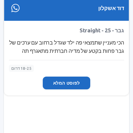
דוד אשקלון
גבר - Straight - 25
הכי מעניין שתמצאי פה ילד שגדל ברחוב עם ערכים של
גבר פחות בקטע של מדיה חברתית מתאגרף תה
התרפיה שלי dahon pao, tieguanyin שגדלים על גבול
ג'יאנגשי בדרום מזרח סין. גיל 8 מוריד סמלים מרכבים
18-25 דרום
ומוכר גיל 12 אוסף בקבוקים בשביל סיגרייה גיל 14
לפוסט המלא
יוצא עם בת 18 גיל 17 שבר בגולגולת עבדתי במטבח,
נקיון, שטיפת מכוניות, מפעלים, אבטחה, בנייה ואז
החלטתי לפתוח עסקים מכרתי מזוודות תכשיטים
נעליים עסק אחרון קבלן בנייה שנסגר בגלל שנכנסתי
לקומה החלטתי לשנות כיוון בחיים שלי ולהתחיל
להשקיע במטרה חדשה אל תתביישי לעשות צעד