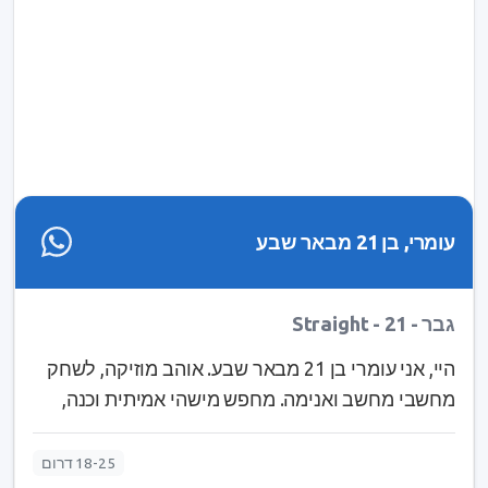
עומרי, בן 21 מבאר שבע
גבר - Straight - 21
⁣היי, אני עומרי בן 21 מבאר שבע. אוהב מוזיקה, לשחק
מחשבי מחשב ואנימה. מחפש מישהי אמיתית וכנה,
לחוות איתה את החיים, את הרגעים הקשים הקלים,
ולהיות שם בשבילה כשצריך :) מוזמנים לשלוח הודעה
18-25 דרום