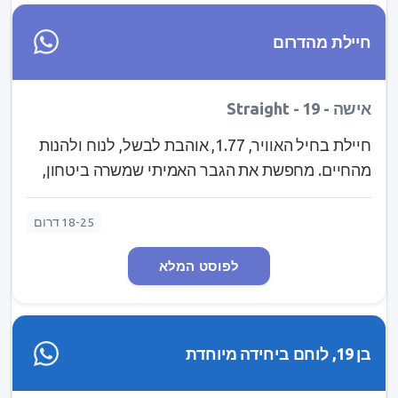
חיילת מהדרום
אישה - Straight - 19
חיילת בחיל האוויר, 1.77, אוהבת לבשל, לנוח ולהנות
מהחיים. מחפשת את הגבר האמיתי שמשרה ביטחון,
בוגר, מלא בחוש הומור, יודע מה הוא רוצה מעצמו, יודע
לרגש, להקסים אותי. אם אתה חושב שזה אתה איפשהו
18-25 דרום
שם, אני אשמח להכיר: ravaka510
לפוסט המלא
בן 19, לוחם ביחידה מיוחדת