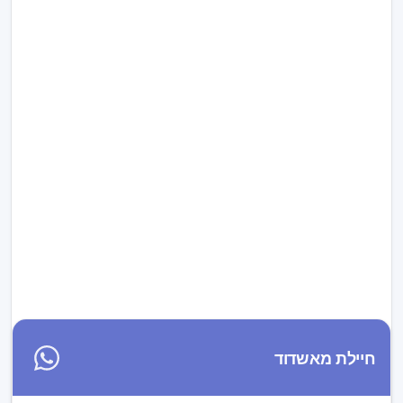
ראשון זה מושך🙂
חיילת מאשדוד