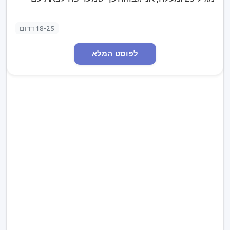
מישהו גבוהה ממני. אני 1.76 אני אוהבת בעלי חיים,
טבע, חברים, מוזיקה, ריקוד אממ וזהו אשמח להכיר :)
18-25 דרום
לפוסט המלא