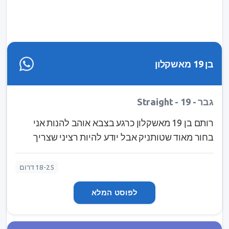
בן 19 מאשקלון
גבר - Straight - 19
רותם בן 19 מאשקלון כרגע בצבא אוהב להנות אני
בחור מאוד שטותניק אבל יודע להיות רציני שצריך
מבחינתי בילוי טוב זה לשבת בים ולאכול משהו טעים
עם מישהו שכיף, אני מחפש קשר רציני עם אחת שאוכל
18-25 דרום
לתת לה את כל האהבה ותשומת הלב שהיא צריכה. אם
לפוסט המלא
אהבת את מה שכתבת ותרצי לדעת עוד תשלחי לי
הודעה באינסטגרם מבטיח שלא תתחרטי
rotemanchel2