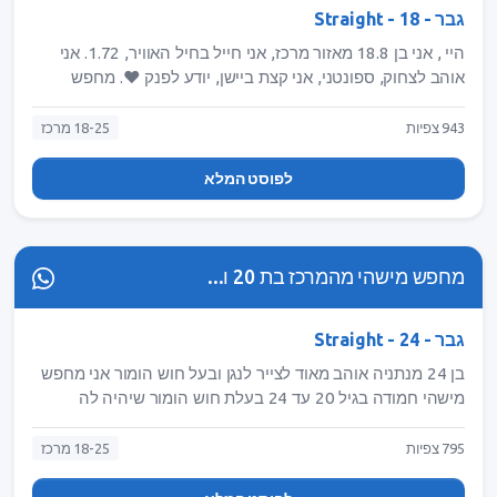
גבר - Straight - 18
היי , אני בן 18.8 מאזור מרכז, אני חייל בחיל האוויר, 1.72. אני
אוהב לצחוק, ספונטני, אני קצת ביישן, יודע לפנק ❤️. מחפש
מישהי לקשר אמיתי שתיהיה מצחיקה וכיף להיות איתה. חשוב
שיהיה לנו מעניין ביחד. אם אני מעניין אותך שלחי הודעה ונמשיך
943 צפיות
18-25 מרכז
משם .. באינסטגרם: ravak.2002
לפוסט המלא
מחפש מישהי מהמרכז בת 20 ו...
גבר - Straight - 24
בן 24 מנתניה אוהב מאוד לצייר לנגן ובעל חוש הומור אני מחפש
מישהי חמודה בגיל 20 עד 24 בעלת חוש הומור שיהיה לה
תחביבים מעניינים חושב לי גם כנות ואמון וגם מישהי שתיהיה
חברה ממש ממש טובה
795 צפיות
18-25 מרכז