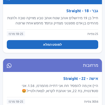
גבר - Straight - 18
חייל בן 19 מירושלים אוהב שטח אוהב טבע מוזיקה טובה ולהנות
מהחיים בן אדם ספונטני מצחיק ונחמד מחפש אחת שרוטה
בראש כמוני שתהיה שותפה לחיים לטוב ולרע תשלחי הודעה
מבטיח לא תתחרטי
25 צפיות
18-25 מרכז
לפוסט המלא
מרחובות
אישה - Straight - 22
היי:) אין מה להפסיד חח. אני דתייה מהמרכז, 1.56. אני
סטודנטית, בת 22, אני אוהבת לקרוא, לצאת ולטייל.🤩
3056 צפיות
18-25 מרכז