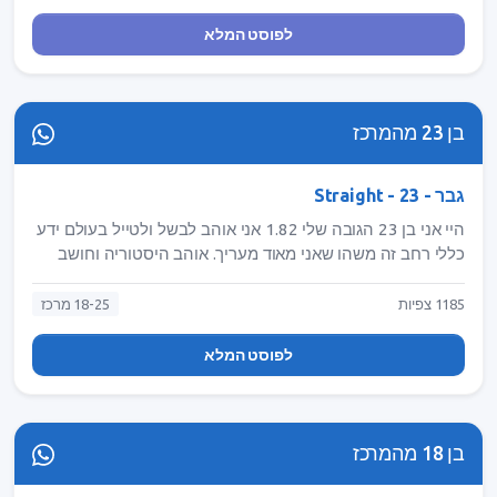
לפוסט המלא
בן 23 מהמרכז
גבר - Straight - 23
היי אני בן 23 הגובה שלי 1.82 אני אוהב לבשל ולטייל בעולם ידע
כללי רחב זה משהו שאני מאוד מעריך. אוהב היסטוריה וחושב
שאפשר ללמוד ממנה הרבה אבל התחביב העקרי שלי זה
פילוסופיה. מחפש זוגיות כיפית, זורמת ומלאה בהומור פרטי אבל
1185 צפיות
18-25 מרכז
גם בכללי תמיד נחמד שיש אנשי שיחה אז שלחו הודעה אין פה
מה להפסיד :) נ.ב אני לא דתי אבל אם יש פה דתיות/מסורתיות
לפוסט המלא
שמבינות קצת בדת ופתוחות לחשיבה שונה ודיונים על מהות הדת
ואולי אפילו להעיר את עני בנושאים מסויימים זה מעולה😅
בן 18 מהמרכז