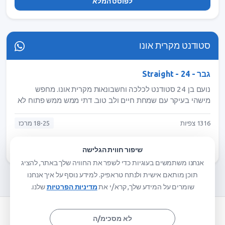
לפוסט המלא
סטודנט מקרית אונו
גבר - Straight - 24
נועם בן 24 סטודנט לכלכה וחשבונאות מקרית אונו. מחפש
מישהי בעיקר עם שמחת חיים ולב טוב. דתי ממש ממש פתוח לא
פוסל אף אחת.דייט אופטימאלי במסעדה וכמובן שהגבר משלם
😉
1316 צפיות
18-25 מרכז
לפוסט המלא
שיפור חווית הגלישה
אנחנו משתמשים בעוגיות כדי לשפר את החוויה שלך באתר, להציג
תוכן מותאם אישית ולנתח טראפיק. למידע נוסף על איך אנחנו
שומרים על המידע שלך, קרא/י את
מדיניות הפרטיות
שלנו.
היכרויות באינסטגרם - איך זה עובד? - אתר הכרויות בחינם
לא מסכימ/ה
תנאי שימוש
מדיניות הפרטיות
הצהרת נגישות