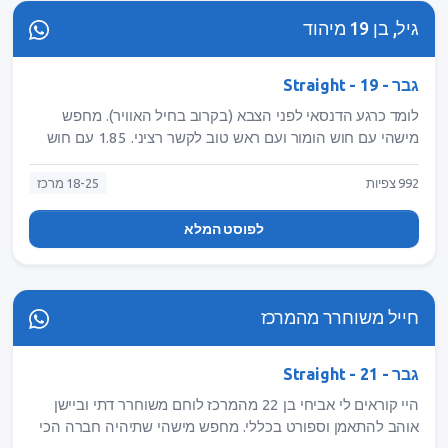
גיל, בן 19 מיהוד
גבר - Straight - 19
לומד כרגע הדנסאי לפני הצבא (בקרוב בחיל האוויר). מחפש
מישהי עם חוש הומור ועם ראש טוב לקשר רציני. 1.85 עם חוש
הומור בשמיים, ברמה שאפשר להגיד עליי שאני כמו חיוך - על
הפנים. אז אם כבר הגעת עד לפה תפני אליי, שלא יצא שבזבזת
992 צפיות
18-25 מרכז
סתם את הזמן. Gil_Sages
לפוסט המלא
חייל משוחרר מהמרכז
גבר - Straight - 21
היי קוראים לי אביחי בן 22 מהמרכז לוחם משוחרר דתי וביישן
אוהב להתאמן וספורט בכללי. מחפש מישהי שתיהיה חברה הכי