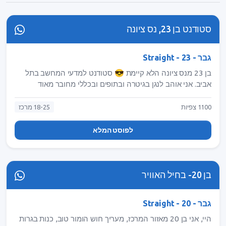
סטודנט בן 23, נס ציונה
גבר - Straight - 23
בן 23 מנס ציונה הלא קיימת 😎 סטודנט למדעי המחשב בתל
אביב. אני אוהב לנגן בגיטרה ובתופים ובכללי מחובר מאוד
למוזיקה 🎸 אוהב לטייל, בירה בים, לשחק כדורגל ולראות
נטפליקס. אני 1.78 עם שיער שטני ועיניים ירוקות בשמש 😬
1100 צפיות
18-25 מרכז
מחפש בחורה שאוכל לעשות איתה מרתון פרינדס בשעות
הקטנות של הלילה @roi_sasson1
לפוסט המלא
בן 20- בחיל האוויר
גבר - Straight - 20
היי, אני בן 20 מאזור המרכז, מעריך חוש הומור טוב, כנות בגרות