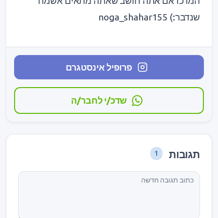
המרכז אם אתה חושב שאתה מתאים אשמח
שנדבר:) noga_shahar155
פרופיל אינסטגרם
שדכ/י לחבר/ה
תגובות
1