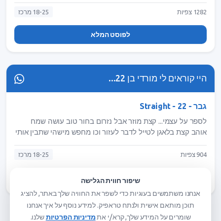
טובה נאמנה אשת שיחה ובכללי שיהיה חיבור וזרימה טובה.
Avichay0012
1282 צפיות
18-25 מרכז
לפוסט המלא
היי קוראים לי מורדי בן 22...
גבר - Straight - 22
לספר על עצמי... קצת מוזר אבל נזרום בחור טוב עושה שמח
אוהב קצת בלאגן לטייל לדבר לעזור וכו מחפש מישהי שתבין אותי
ושאני יבין אותה שנשמח ביחד נטייל ונדבר שנכיר ממקום אמיתי
ולא סתם בשביל להעביר את הזמן אפשר לשלוח לי הודעה
904 צפיות
18-25 מרכז
לפרופיל שלי הוא אמיתי רק בבקשה לשלוח לח הודעות מפרופיל
אם תמונה תודה
לפוסט המלא
שיפור חווית הגלישה
אנחנו משתמשים בעוגיות כדי לשפר את החוויה שלך באתר, להציג
תוכן מותאם אישית ולנתח טראפיק. למידע נוסף על איך אנחנו
שומרים על המידע שלך, קרא/י את
מדיניות הפרטיות
שלנו.