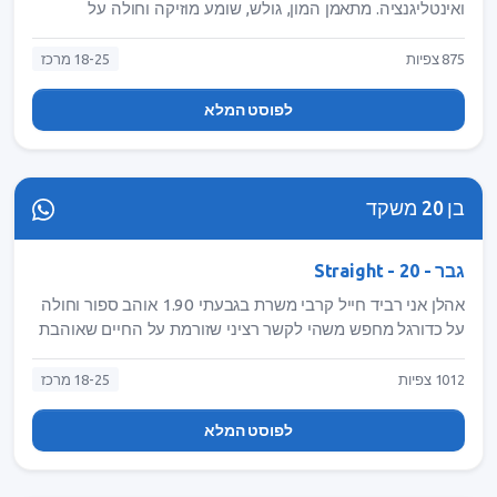
ואינטליגנציה. מתאמן המון, גולש, שומע מוזיקה וחולה על
טלויזיה. מחפש מישהי שתעלה לי חיוך כל יום. אני 1.78 עם מבנה
גוף שרירי, שטני ועיניים ירוקות. מחפש מישהי בוגרת שכיף לדבר
875 צפיות
18-25 מרכז
איתה בלי משחקים מיותרים, אל תתביישי לשלוח הודעה! ❤️
ravak_6676
לפוסט המלא
בן 20 משקד
גבר - Straight - 20
⁣אהלן אני רביד חייל קרבי משרת בגבעתי 1.90 אוהב ספור וחולה
על כדורגל מחפש משהי לקשר רציני שזורמת על החיים שאוהבת
לצחוק שאוהבת לעשות שטיות ועם את רוצה להכיר יותר טוב אני
כאן: iamravidelizov18
1012 צפיות
18-25 מרכז
לפוסט המלא