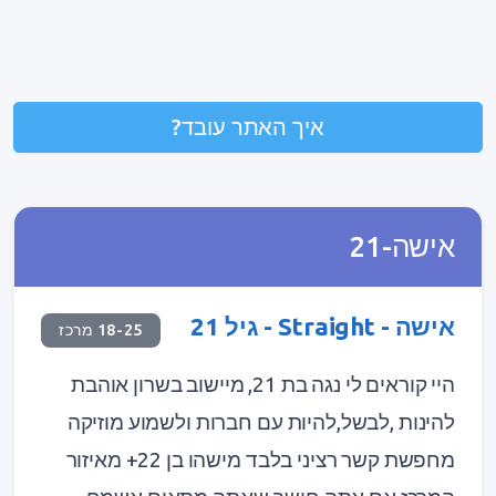
איך האתר עובד?
אישה-21
אישה - Straight - גיל 21
18-25 מרכז
היי קוראים לי נגה בת 21, מיישוב בשרון אוהבת
להינות ,לבשל,להיות עם חברות ולשמוע מוזיקה
מחפשת קשר רציני בלבד מישהו בן 22+ מאיזור